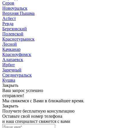
Серов
Новоуральск
Верхняя Пышма
Асбест
Ревда
Березовский
Полевской
Краснотурьинск
Лесной
Качканар
Красноуфимск
Алапаевск
Ирбит
Заречный
Среднеуральск
Кушва
Закрыть
Ваш запрос успешно
отправлен!
Мы свяжемся с Вами в ближайшее время.
Закрыть
Получите бесплатную консультацию
Оставьте свой номер телефона
и наш специалист свяжется с вами