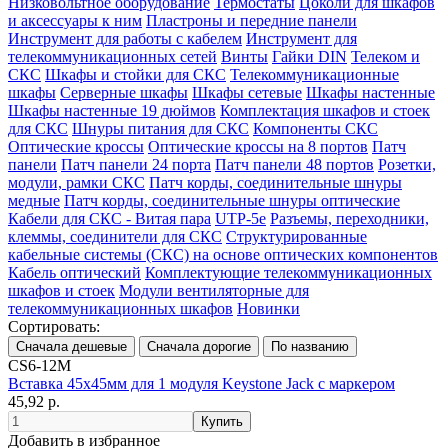
Низковольтное оборудование
Термостаты
Цоколи для шкафов
и аксессуары к ним
Пластроны и передние панели
Инструмент для работы с кабелем
Инструмент для
телекоммуникационных сетей
Винты
Гайки DIN
Телеком и
СКС
Шкафы и стойки для СКС
Телекоммуникационные
шкафы
Серверные шкафы
Шкафы сетевые
Шкафы настенные
Шкафы настенные 19 дюймов
Комплектация шкафов и стоек
для СКС
Шнуры питания для СКС
Компоненты СКС
Оптические кроссы
Оптические кроссы на 8 портов
Патч
панели
Патч панели 24 порта
Патч панели 48 портов
Розетки,
модули, рамки СКС
Патч корды, соединительные шнуры
медные
Патч корды, соединительные шнуры оптические
Кабели для СКС - Витая пара
UTP-5e
Разъемы, переходники,
клеммы, соединители для СКС
Структурированные
кабельные системы (СКС) на основе оптических компонентов
Кабель оптический
Комплектующие телекоммуникационных
шкафов и стоек
Модули вентиляторные для
телекоммуникационных шкафов
Новинки
Сортировать:
CS6-12M
Вставка 45х45мм для 1 модуля Keystone Jack с маркером
45,92 р.
Добавить в избранное