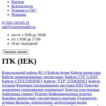
Крепеж
Безопасность
Телеком и СКС
Новинки
8 (343) 243-65-31
sale@energogradek.ru
пн-чт: с 9:00 до 18:00
пт: с 9:00 до 17:00
сб-вс: выходной
ITK (IEK)
Коаксиальный кабель
RG 6
Кабели белые
Кабели витая пара
Кабели экранированные «витая пара»
Кабели UTP "LSZH"
Кабели UTP ETHERNET
Кабели "FTP" ETHERNET
Кабели
питания
Концевые изолированные заглушки КИЗ
Поводки
заземления (заземляющие перемычки)
Хомуты пластиковые
(кабельные стяжки)
Розетки
Информационные розетки
Коробки переходные для наружного монтажа
Удлинители,
сетевые фильтры, переходники, штепсельные вилки