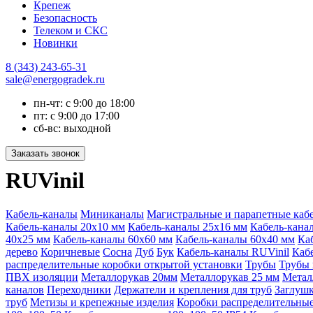
Крепеж
Безопасность
Телеком и СКС
Новинки
8 (343) 243-65-31
sale@energogradek.ru
пн-чт: с 9:00 до 18:00
пт: с 9:00 до 17:00
сб-вс: выходной
RUVinil
Кабель-каналы
Миниканалы
Магистральные и парапетные каб
Кабель-каналы 20х10 мм
Кабель-каналы 25х16 мм
Кабель-кана
40х25 мм
Кабель-каналы 60х60 мм
Кабель-каналы 60х40 мм
Ка
дерево
Коричневые
Сосна
Дуб
Бук
Кабель-каналы RUVinil
Каб
распределительные коробки открытой установки
Трубы
Трубы 
ПВХ изоляции
Металлорукав 20мм
Металлорукав 25 мм
Метал
каналов
Переходники
Держатели и крепления для труб
Заглуш
труб
Метизы и крепежные изделия
Коробки распределительны