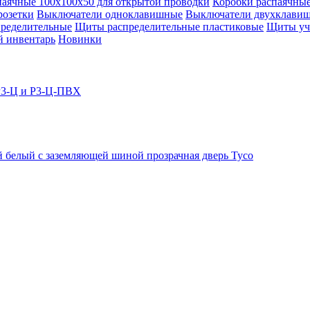
паячные 100х100х50 для открытой проводки
Коробки распаячны
розетки
Выключатели одноклавишные
Выключатели двухклави
ределительные
Щиты распределительные пластиковые
Щиты уч
й инвентарь
Новинки
 Р3-Ц и Р3-Ц-ПВХ
 белый с заземляющей шиной прозрачная дверь Тусо