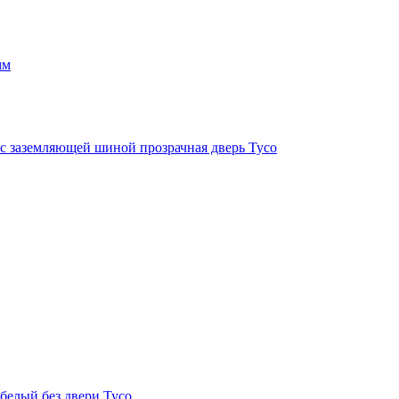
мм
с заземляющей шиной прозрачная дверь Тусо
белый без двери Тусо