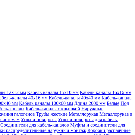
алы 12х12 мм
Кабель-каналы 15х10 мм
Кабель-каналы 16х16 мм
абель-каналы 40х16 мм
Кабель-каналы 40х40 мм
Кабель-каналы
00х40 мм
Кабель-каналы 100х60 мм
Длина 2000 мм
Белые
Под
бель-каналы
Кабель-каналы с крышкой
Наружные
ржания галогенов
Трубы жесткие
Металлорукав
Металлорукав в
 системам
Углы и повороты
Углы и повороты для кабель-
Соединители для кабель-каналов
Муфты и соединители для
ки распределительные наружный монтаж
Коробки распаячные