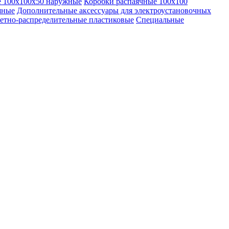
е 100х100х50 наружные
Коробки распаячные 100х100
шные
Дополнительные аксессуары для электроустановочных
етно-распределительные пластиковые
Специальные