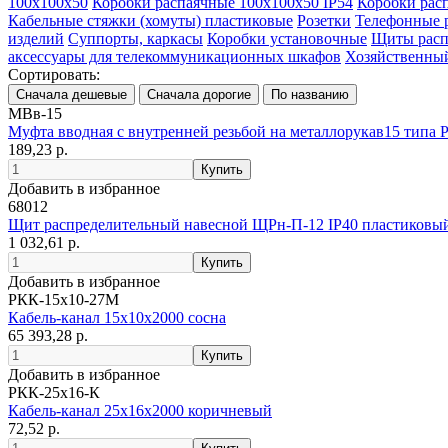
100х100х50
Коробки распаячные 100х100х50 IP54
Коробки рас
Кабельные стяжки (хомуты) пластиковые
Розетки
Телефонные 
изделий
Суппорты, каркасы
Коробки установочные
Щиты расп
аксессуары для телекоммуникационных шкафов
Хозяйственны
Сортировать:
МВв-15
Муфта вводная с внутренней резьбой на металлорукав15 типа
189,23 р.
Добавить в избранное
68012
Щит распределительный навесной ЩРн-П-12 IP40 пластиковый
1 032,61 р.
Добавить в избранное
РКК-15х10-27М
Кабель-канал 15х10х2000 сосна
65 393,28 р.
Добавить в избранное
РКК-25х16-К
Кабель-канал 25х16х2000 коричневый
72,52 р.