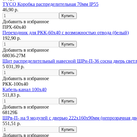
TYCO Коробка распределительная 70мм IP55
46,90 р.
Добавить в избранное
ПРХ-60х40
Переходник для РКК-60х40 с возможностью отвода (белый)
192,90 р.
Добавить в избранное
68036-27М
Щит распределительный навесной ЩРн-П-36 сосна дверь светл
5 031,39 р.
Добавить в избранное
РКК-100х40
Кабель-канал 100x40
511,83 р.
Добавить в избранное
68129Б
ЩРв-П- на 9 модулей с дверью 222х160х90мм (непрозрачная дв
551,51 р.
Добавить в избранное