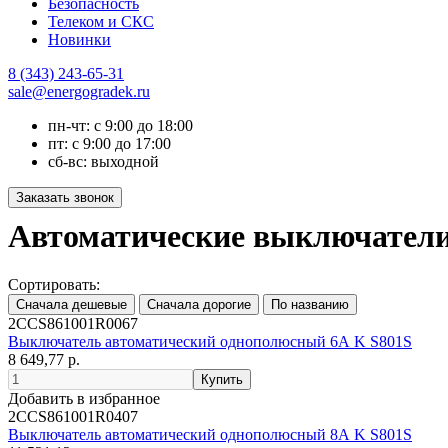
Безопасность
Телеком и СКС
Новинки
8 (343) 243-65-31
sale@energogradek.ru
пн-чт: с 9:00 до 18:00
пт: с 9:00 до 17:00
сб-вс: выходной
Автоматические выключател
Сортировать:
2CCS861001R0067
Выключатель автоматический однополюсный 6А K S801S
8 649,77 р.
Добавить в избранное
2CCS861001R0407
Выключатель автоматический однополюсный 8А K S801S