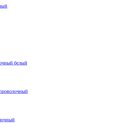
чный
лочный белый
опроволочный
олочный