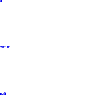
ый
й
лочный
чный