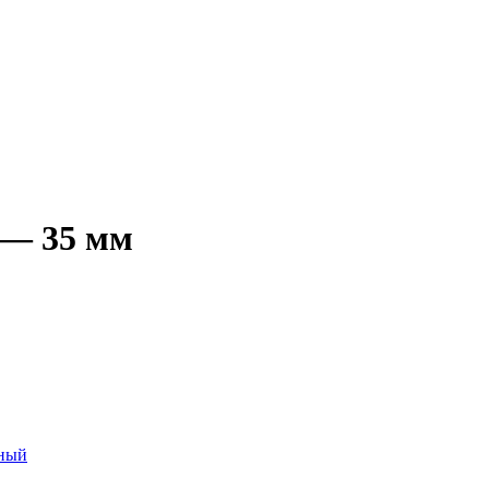
 — 35 мм
чный