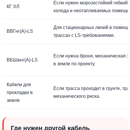
Если нужен морозостойкий гибкий 
КГ ХЛ
холода и неотапливаемых помеще
Для стационарных линий в помеще
ВВГнг(А)-LS
трассах с LS-требованиями.
Если нужна броня, механическая з
ВБШвнг(А)-LS
в земле по проекту.
Кабели для
Если трасса проходит в грунте, тр
прокладки в
механического риска.
земле
Где нужен другой кабель