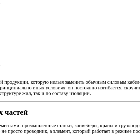
й
й
й продукции, которую нельзя заменить обычным силовым кабелем
 принципиально иных условиях: он постоянно изгибается, скручи
труктуре жил, так и по составу изоляции.
х частей
ментами: промышленные станки, конвейеры, краны и грузоподъ
не просто проводник, а элемент, который работает в режиме по