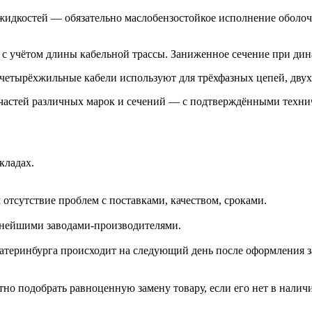
жидкостей — обязательно маслобензостойкое исполнение оболо
 с учётом длины кабельной трассы. Заниженное сечение при дин
 четырёхжильные кабели используют для трёхфазных цепей, дву
частей различных марок и сечений — с подтверждёнными технич
кладах.
отсутствие проблем с поставками, качеством, сроками.
пнейшими заводами-производителями.
катеринбурга происходит на следующий день после оформления з
но подобрать равноценную замену товару, если его нет в налич