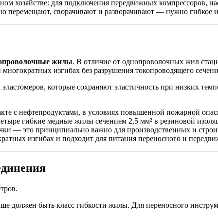
ьном хозяйстве: для подключения передвижных компрессоров, н
ярно перемещают, сворачивают и разворачивают — нужно гибкое 
опроволочные жилы
. В отличие от однопроволочных жил стаци
и многократных изгибах без разрушения токопроводящего сечени
эластомеров, которые сохраняют эластичность при низких темп
такте с нефтепродуктами, в условиях повышенной пожарной опа
четыре гибкие медные жилы сечением 2,5 мм² в резиновой изол
чки — это принципиально важно для производственных и строит
кратных изгибах и подходит для питания переносного и передви
единения
тров.
ыше должен быть класс гибкости жилы. Для переносного инструм