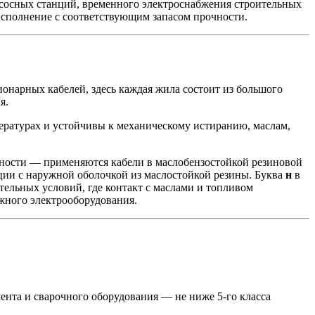
асосных станций, временного электроснабжения строительных
исполнение с соответствующим запасом прочности.
онарных кабелей, здесь каждая жила состоит из большого
я.
ературах и устойчивы к механическому истиранию, маслам,
сности — применяются кабели в маслобензостойкой резиновой
яции с наружной оболочкой из маслостойкой резины. Буква
н
в
ельных условий, где контакт с маслами и топливом
жного электрооборудования.
ента и сварочного оборудования — не ниже 5-го класса