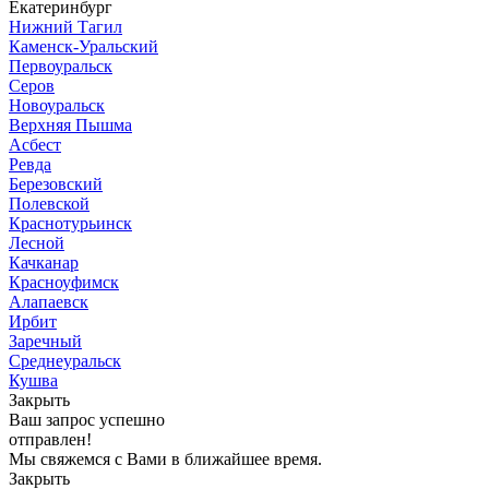
Екатеринбург
Нижний Тагил
Каменск-Уральский
Первоуральск
Серов
Новоуральск
Верхняя Пышма
Асбест
Ревда
Березовский
Полевской
Краснотурьинск
Лесной
Качканар
Красноуфимск
Алапаевск
Ирбит
Заречный
Среднеуральск
Кушва
Закрыть
Ваш запрос успешно
отправлен!
Мы свяжемся с Вами в ближайшее время.
Закрыть