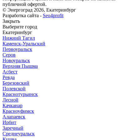
публичной офертой.
© Энергоград 2026, Екатеринбург
Разработка сайта -
Seo4profit
Закрыть
Выберите город
Екатеринбург
Нижний Тагил
Каменск-Уральский
Первоуральск
Серов
Новоуральск
Верхняя Пышма
Асбест
Ревда
Березовский
Полевской
Краснотурьинск
Лесной
Качканар
Красноуфимск
Алапаевск
Ирбит
Заречный
Среднеуральск
Кушва