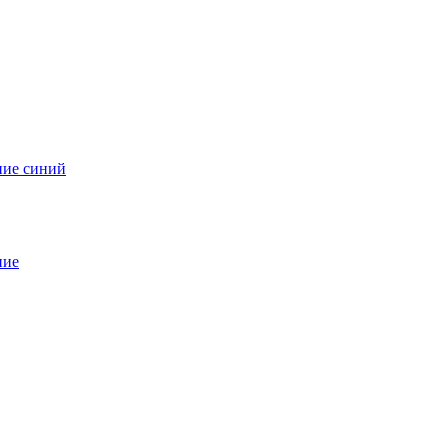
ние синий
ние