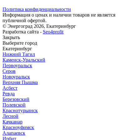
Политика конфиденциальности
Информация о ценах и наличии товаров не является
публичной офертой.
© Энергоград 2026, Екатеринбург
Разработка сайта -
Seo4profit
Закрыть
Выберите город
Екатеринбург
Нижний Тагил
Каменск-Уральский
Первоуральск
Серов
Новоуральск
Верхняя Пышма
Асбест
Ревда
Березовский
Полевской
Краснотурьинск
Лесной
Качканар
Красноуфимск
Алапаевск
Ирбит