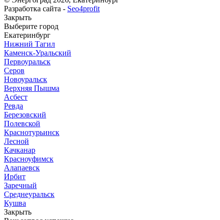
Разработка сайта -
Seo4profit
Закрыть
Выберите город
Екатеринбург
Нижний Тагил
Каменск-Уральский
Первоуральск
Серов
Новоуральск
Верхняя Пышма
Асбест
Ревда
Березовский
Полевской
Краснотурьинск
Лесной
Качканар
Красноуфимск
Алапаевск
Ирбит
Заречный
Среднеуральск
Кушва
Закрыть