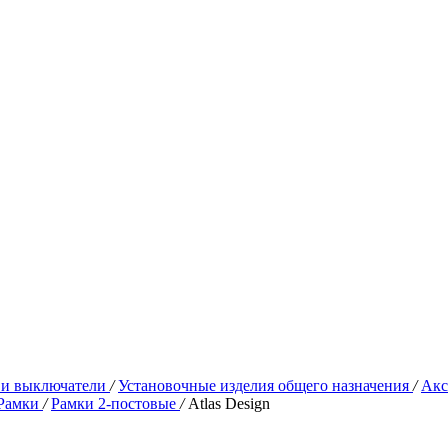
 и выключатели
/
Установочные изделия общего назначения
/
Акс
Рамки
/
Рамки 2-постовые
/
Atlas Design