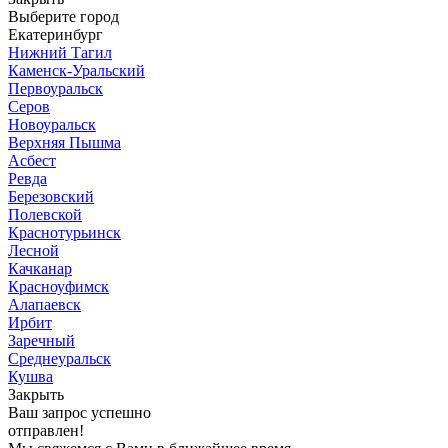
Выберите город
Екатеринбург
Нижний Тагил
Каменск-Уральский
Первоуральск
Серов
Новоуральск
Верхняя Пышма
Асбест
Ревда
Березовский
Полевской
Краснотурьинск
Лесной
Качканар
Красноуфимск
Алапаевск
Ирбит
Заречный
Среднеуральск
Кушва
Закрыть
Ваш запрос успешно
отправлен!