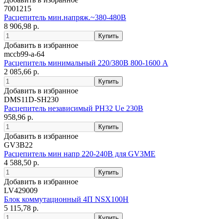
7001215
Расцепитель мин.напряж.~380-480В
8 906,98 р.
Добавить в избранное
mccb99-a-64
Расцепитель минимальный 220/380В 800-1600 А
2 085,66 р.
Добавить в избранное
DMS11D-SH230
Расцепитель независимый РН32 Ue 230В
958,96 р.
Добавить в избранное
GV3B22
Расцепитель мин напр 220-240В для GV3ME
4 588,50 р.
Добавить в избранное
LV429009
Блок коммутационный 4П NSX100H
5 115,78 р.