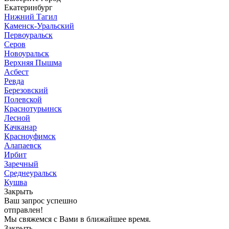
Екатеринбург
Нижний Тагил
Каменск-Уральский
Первоуральск
Серов
Новоуральск
Верхняя Пышма
Асбест
Ревда
Березовский
Полевской
Краснотурьинск
Лесной
Качканар
Красноуфимск
Алапаевск
Ирбит
Заречный
Среднеуральск
Кушва
Закрыть
Ваш запрос успешно
отправлен!
Мы свяжемся с Вами в ближайшее время.
Закрыть