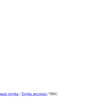
овые трубы
/
Трубы жесткие
/
DKC