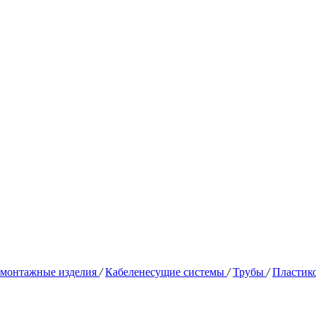
омонтажные изделия
/
Кабеленесущие системы
/
Трубы
/
Пластик