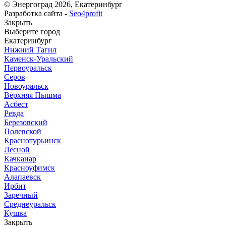
© Энергоград 2026, Екатеринбург
Разработка сайта -
Seo4profit
Закрыть
Выберите город
Екатеринбург
Нижний Тагил
Каменск-Уральский
Первоуральск
Серов
Новоуральск
Верхняя Пышма
Асбест
Ревда
Березовский
Полевской
Краснотурьинск
Лесной
Качканар
Красноуфимск
Алапаевск
Ирбит
Заречный
Среднеуральск
Кушва
Закрыть