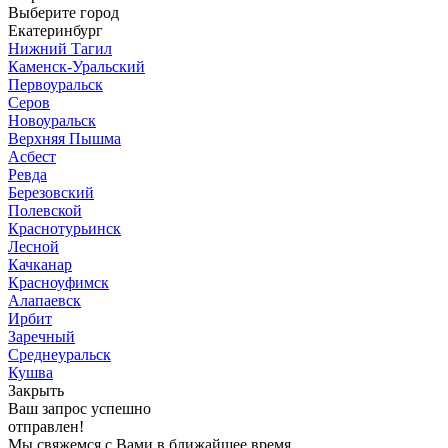
Выберите город
Екатеринбург
Нижний Тагил
Каменск-Уральский
Первоуральск
Серов
Новоуральск
Верхняя Пышма
Асбест
Ревда
Березовский
Полевской
Краснотурьинск
Лесной
Качканар
Красноуфимск
Алапаевск
Ирбит
Заречный
Среднеуральск
Кушва
Закрыть
Ваш запрос успешно
отправлен!
Мы свяжемся с Вами в ближайшее время.