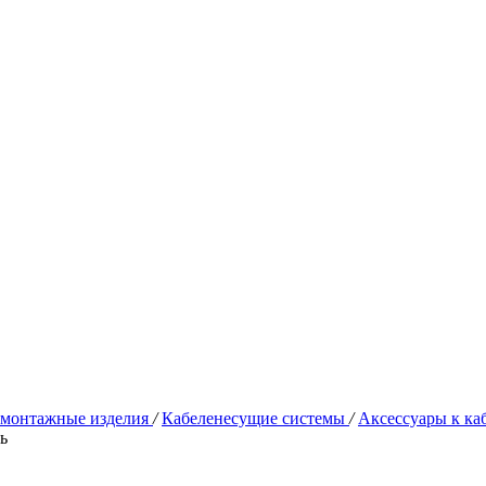
омонтажные изделия
/
Кабеленесущие системы
/
Аксессуары к к
ь