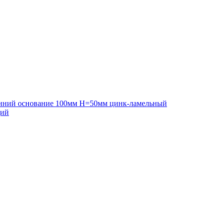
онний основание 100мм H=50мм цинк-ламельный
щий