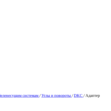
абеленесущим системам
/
Углы и повороты
/
DKC
/
Адаптер