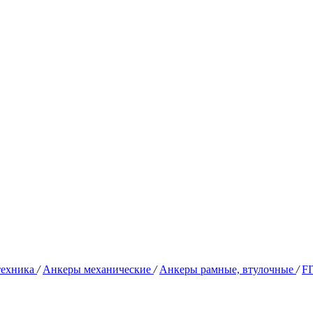
техника
/
Анкеры механические
/
Анкеры рамные, втулочные
/
F