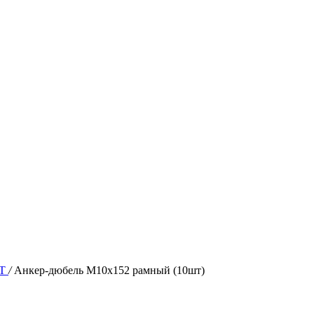
IT
/
Анкер-дюбель М10х152 рамный (10шт)