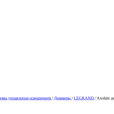
емы управления освещением
/
Диммеры
/
LEGRAND
/
Axolute д