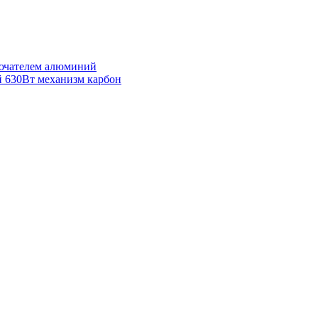
лючателем алюминий
 630Вт механизм карбон