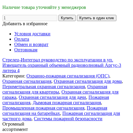
Наличие товара уточняйте у менеджеров
Добавить в избранное
Условия доставки
Оплата
Обмен и возврат
Оптовикам
Стрелец-Интеграл руководство по эксплуатации в уп.
Извещатель охранный объемный радиоволновый Аргус-3
литера 4
Категории:
Охранно-пожарная сигнализация (ОПС)
,
Охранная сигнализация
,
Охранная сигнализация для дома
,
Периметральная охранная сигнализация
,
Охранная
сигнализация для квартиры
,
Охранная сигнализация для
гаража
,
Охранная сигнализация для дачи
,
Пожарная
сигнализация
,
Дымовая пожарная сигнализация
,
Промышленная пожарная сигнализация
,
Пожарная
сигнализация на батарейках
,
Пожарная сигнализация для
частного дома
,
Системы пожарной безопасности
Огромный
ассортимент