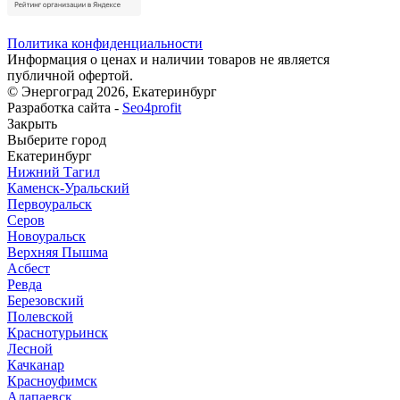
Политика конфиденциальности
Информация о ценах и наличии товаров не является
публичной офертой.
© Энергоград 2026, Екатеринбург
Разработка сайта -
Seo4profit
Закрыть
Выберите город
Екатеринбург
Нижний Тагил
Каменск-Уральский
Первоуральск
Серов
Новоуральск
Верхняя Пышма
Асбест
Ревда
Березовский
Полевской
Краснотурьинск
Лесной
Качканар
Красноуфимск
Алапаевск