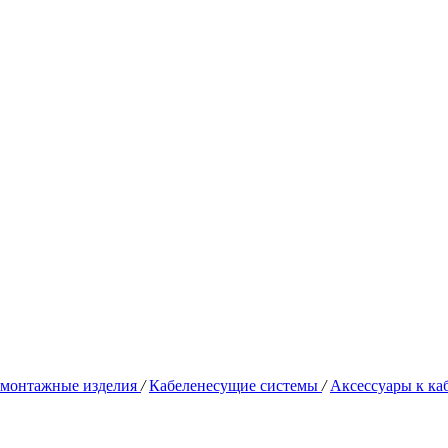
омонтажные изделия
/
Кабеленесущие системы
/
Аксессуары к к