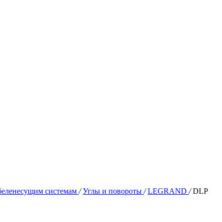
абеленесущим системам
/
Углы и повороты
/
LEGRAND
/
DLP