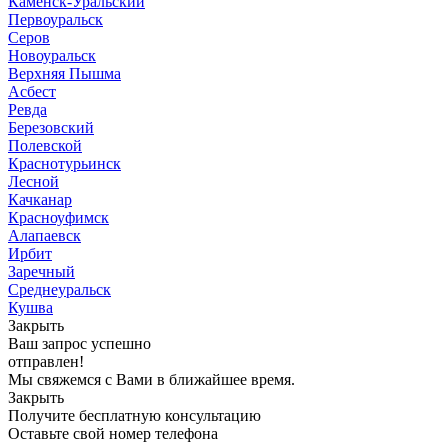
Каменск-Уральский
Первоуральск
Серов
Новоуральск
Верхняя Пышма
Асбест
Ревда
Березовский
Полевской
Краснотурьинск
Лесной
Качканар
Красноуфимск
Алапаевск
Ирбит
Заречный
Среднеуральск
Кушва
Закрыть
Ваш запрос успешно
отправлен!
Мы свяжемся с Вами в ближайшее время.
Закрыть
Получите бесплатную консультацию
Оставьте свой номер телефона