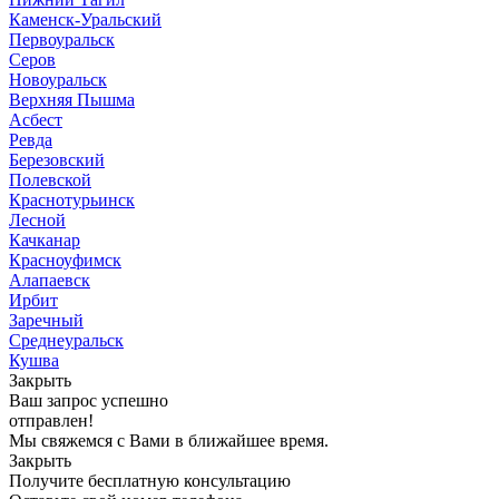
Каменск-Уральский
Первоуральск
Серов
Новоуральск
Верхняя Пышма
Асбест
Ревда
Березовский
Полевской
Краснотурьинск
Лесной
Качканар
Красноуфимск
Алапаевск
Ирбит
Заречный
Среднеуральск
Кушва
Закрыть
Ваш запрос успешно
отправлен!
Мы свяжемся с Вами в ближайшее время.
Закрыть
Получите бесплатную консультацию