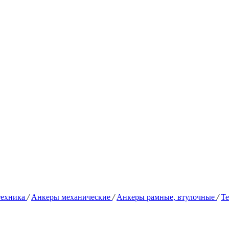
техника
/
Анкеры механические
/
Анкеры рамные, втулочные
/
Т