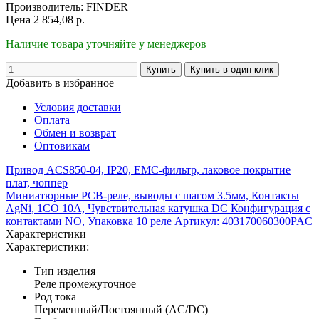
Производитель:
FINDER
Цена
2 854,08
р.
Наличие товара уточняйте у менеджеров
Добавить в избранное
Условия доставки
Оплата
Обмен и возврат
Оптовикам
Привод ACS850-04, IP20, ЕМС-фильтр, лаковое покрытие
плат, чоппер
Миниатюрные PCB-реле, выводы с шагом 3.5мм, Контакты
AgNi, 1CO 10A, Чувствительная катушка DC Конфигурация с
контактами NO, Упаковка 10 реле Артикул: 403170060300PAC
Характеристики
Характеристики:
Тип изделия
Реле промежуточное
Род тока
Переменный/Постоянный (AC/DC)