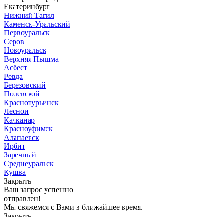
Екатеринбург
Нижний Тагил
Каменск-Уральский
Первоуральск
Серов
Новоуральск
Верхняя Пышма
Асбест
Ревда
Березовский
Полевской
Краснотурьинск
Лесной
Качканар
Красноуфимск
Алапаевск
Ирбит
Заречный
Среднеуральск
Кушва
Закрыть
Ваш запрос успешно
отправлен!
Мы свяжемся с Вами в ближайшее время.
Закрыть