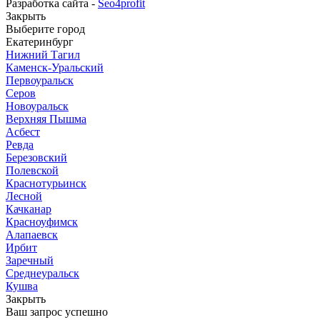
Разработка сайта -
Seo4profit
Закрыть
Выберите город
Екатеринбург
Нижний Тагил
Каменск-Уральский
Первоуральск
Серов
Новоуральск
Верхняя Пышма
Асбест
Ревда
Березовский
Полевской
Краснотурьинск
Лесной
Качканар
Красноуфимск
Алапаевск
Ирбит
Заречный
Среднеуральск
Кушва
Закрыть
Ваш запрос успешно