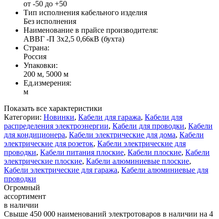
от -50 до +50
Тип исполнения кабельного изделия
Без исполнения
Наименование в прайсе производителя:
АВВГ -П 3x2,5 0,66кВ (бухта)
Страна:
Россия
Упаковки:
200 м, 5000 м
Ед.измерения:
м
Показать все характеристики
Категории:
Новинки
,
Кабели для гаража
,
Кабели для
распределения электроэнергии
,
Кабели для проводки
,
Кабели
для кондиционера
,
Кабели электрические для дома
,
Кабели
электрические для розеток
,
Кабели электрические для
проводки
,
Кабели питания плоские
,
Кабели плоские
,
Кабели
электрические плоские
,
Кабели алюминиевые плоские
,
Кабели электрические для гаража
,
Кабели алюминиевые для
проводки
Огромный
ассортимент
в наличии
Свыше 450 000 наименований электротоваров в наличии на 4