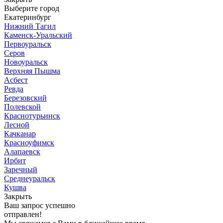
Выберите город
Екатеринбург
Нижний Тагил
Каменск-Уральский
Первоуральск
Серов
Новоуральск
Верхняя Пышма
Асбест
Ревда
Березовский
Полевской
Краснотурьинск
Лесной
Качканар
Красноуфимск
Алапаевск
Ирбит
Заречный
Среднеуральск
Кушва
Закрыть
Ваш запрос успешно
отправлен!