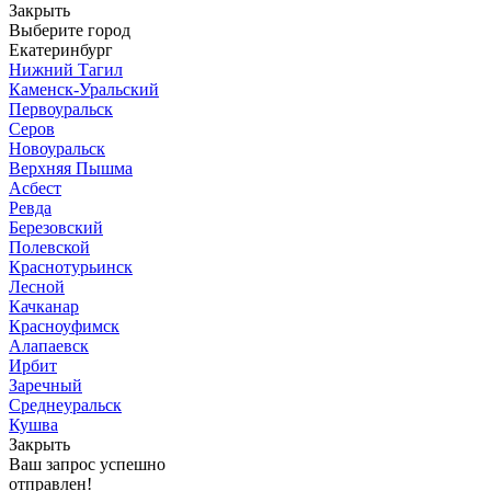
Закрыть
Выберите город
Екатеринбург
Нижний Тагил
Каменск-Уральский
Первоуральск
Серов
Новоуральск
Верхняя Пышма
Асбест
Ревда
Березовский
Полевской
Краснотурьинск
Лесной
Качканар
Красноуфимск
Алапаевск
Ирбит
Заречный
Среднеуральск
Кушва
Закрыть
Ваш запрос успешно
отправлен!