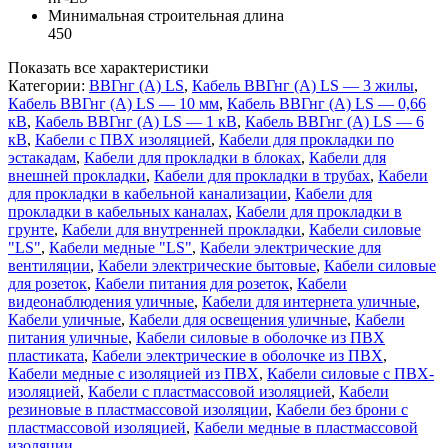
Минимальная строительная длина
450
Показать все характеристики
Категории:
ВВГнг (А) LS
,
Кабель ВВГнг (A) LS — 3 жилы
,
Кабель ВВГнг (A) LS — 10 мм
,
Кабель ВВГнг (A) LS — 0,66
кВ
,
Кабель ВВГнг (A) LS — 1 кВ
,
Кабель ВВГнг (A) LS — 6
кВ
,
Кабели с ПВХ изоляцией
,
Кабели для прокладки по
эстакадам
,
Кабели для прокладки в блоках
,
Кабели для
внешней прокладки
,
Кабели для прокладки в трубах
,
Кабели
для прокладки в кабельной канализации
,
Кабели для
прокладки в кабельных каналах
,
Кабели для прокладки в
грунте
,
Кабели для внутренней прокладки
,
Кабели силовые
"LS"
,
Кабели медные "LS"
,
Кабели электрические для
вентиляции
,
Кабели электрические бытовые
,
Кабели силовые
для розеток
,
Кабели питания для розеток
,
Кабели
видеонаблюдения уличные
,
Кабели для интернета уличные
,
Кабели уличные
,
Кабели для освещения уличные
,
Кабели
питания уличные
,
Кабели силовые в оболочке из ПВХ
пластиката
,
Кабели электрические в оболочке из ПВХ
,
Кабели медные с изоляцией из ПВХ
,
Кабели силовые с ПВХ-
изоляцией
,
Кабели с пластмассовой изоляцией
,
Кабели
резиновые в пластмассовой изоляции
,
Кабели без брони с
пластмассовой изоляцией
,
Кабели медные в пластмассовой
изоляции