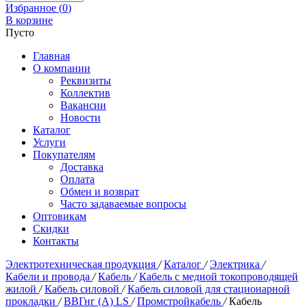
Избранное (
0
)
В корзине
Пусто
Главная
О компании
Реквизиты
Коллектив
Вакансии
Новости
Каталог
Услуги
Покупателям
Доставка
Оплата
Обмен и возврат
Часто задаваемые вопросы
Оптовикам
Скидки
Контакты
Электротехническая продукция
/
Каталог
/
Электрика
/
Кабели и провода
/
Кабель
/
Кабель с медной токопроводящей
жилой
/
Кабель силовой
/
Кабель силовой для стационарной
прокладки
/
ВВГнг (А) LS
/
Промстройкабель
/
Кабель