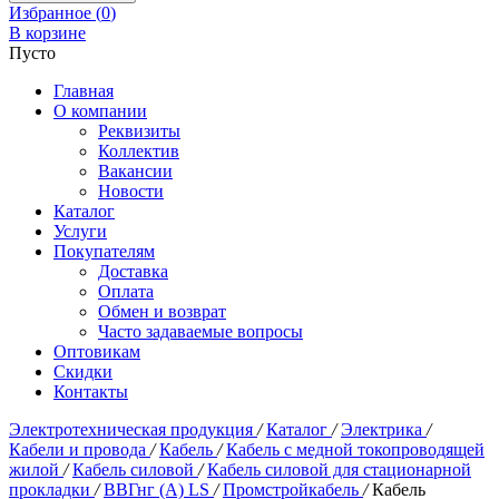
Избранное (
0
)
В корзине
Пусто
Главная
О компании
Реквизиты
Коллектив
Вакансии
Новости
Каталог
Услуги
Покупателям
Доставка
Оплата
Обмен и возврат
Часто задаваемые вопросы
Оптовикам
Скидки
Контакты
Электротехническая продукция
/
Каталог
/
Электрика
/
Кабели и провода
/
Кабель
/
Кабель с медной токопроводящей
жилой
/
Кабель силовой
/
Кабель силовой для стационарной
прокладки
/
ВВГнг (А) LS
/
Промстройкабель
/
Кабель