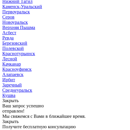
Нижний Тагил
Каменск-Уральский
Первоуральск
Серов
Новоуральск
Верхняя Пышма
Асбест
Ревда
Березовский
Полевской
Краснотурьинск
Лесной
Качканар
Красноуфимск
Алапаевск
Ирбит
Заречный
Среднеуральск
Кушва
Закрыть
Ваш запрос успешно
отправлен!
Мы свяжемся с Вами в ближайшее время.
Закрыть
Получите бесплатную консультацию