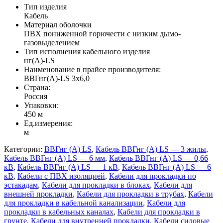
Тип изделия
Кабель
Материал оболочки
ПВХ пониженной горючести с низким дымо-
газовыделением
Тип исполнения кабельного изделия
нг(A)-LS
Наименование в прайсе производителя:
ВВГнг(А)-LS 3х6,0
Страна:
Россия
Упаковки:
450 м
Ед.измерения:
м
Категории:
ВВГнг (А) LS
,
Кабель ВВГнг (A) LS — 3 жилы
,
Кабель ВВГнг (A) LS — 6 мм
,
Кабель ВВГнг (A) LS — 0,66
кВ
,
Кабель ВВГнг (A) LS — 1 кВ
,
Кабель ВВГнг (A) LS — 6
кВ
,
Кабели с ПВХ изоляцией
,
Кабели для прокладки по
эстакадам
,
Кабели для прокладки в блоках
,
Кабели для
внешней прокладки
,
Кабели для прокладки в трубах
,
Кабели
для прокладки в кабельной канализации
,
Кабели для
прокладки в кабельных каналах
,
Кабели для прокладки в
грунте
,
Кабели для внутренней прокладки
,
Кабели силовые