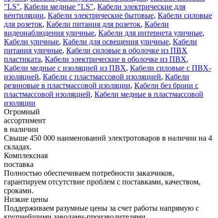
"LS"
,
Кабели медные "LS"
,
Кабели электрические для
вентиляции
,
Кабели электрические бытовые
,
Кабели силовые
для розеток
,
Кабели питания для розеток
,
Кабели
видеонаблюдения уличные
,
Кабели для интернета уличные
,
Кабели уличные
,
Кабели для освещения уличные
,
Кабели
питания уличные
,
Кабели силовые в оболочке из ПВХ
пластиката
,
Кабели электрические в оболочке из ПВХ
,
Кабели медные с изоляцией из ПВХ
,
Кабели силовые с ПВХ-
изоляцией
,
Кабели с пластмассовой изоляцией
,
Кабели
резиновые в пластмассовой изоляции
,
Кабели без брони с
пластмассовой изоляцией
,
Кабели медные в пластмассовой
изоляции
Огромный
ассортимент
в наличии
Свыше 450 000 наименований электротоваров в наличии на 4
складах.
Комплексная
поставка
Полностью обеспечиваем потребности заказчиков,
гарантируем отсутствие проблем с поставками, качеством,
сроками.
Низкие цены
Поддерживаем разумные цены за счет работы напрямую с
крупнейшими заводами-производителями.