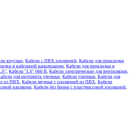
ли круглые
,
Кабели с ПВХ изоляцией
,
Кабели для прокладки
ладки в кабельной канализации
,
Кабели для прокладки в
LS"
,
Кабели "LS" 660 В
,
Кабели электрические для вентиляции
,
абели для интернета уличные
,
Кабели уличные
,
Кабели для
ке из ПВХ
,
Кабели медные с изоляцией из ПВХ
,
Кабели
ссовой изоляции
,
Кабели без брони с пластмассовой изоляцией
,