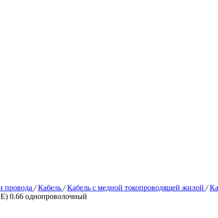
и провода
/
Кабель
/
Кабель с медной токопроводящей жилой
/
Ка
PE) 0.66 однопроволочный