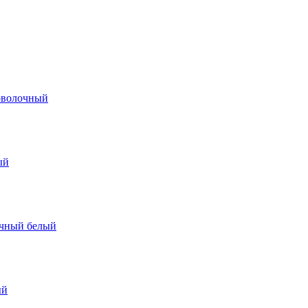
роволочный
ый
очный белый
ый