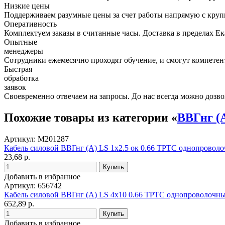
Низкие цены
Поддерживаем разумные цены за счет работы напрямую с кру
Оперативность
Комплектуем заказы в считанные часы. Доставка в пределах Е
Опытные
менеджеры
Сотрудники ежемесячно проходят обучение, и смогут компетент
Быстрая
обработка
заявок
Своевременно отвечаем на запросы. До нас всегда можно дозво
Похожие товары из категории «
ВВГнг (
Артикул: М201287
Кабель силовой ВВГнг (А) LS 1х2.5 ок 0.66 ТРТС однопровол
23,68 р.
Добавить в избранное
Артикул: 656742
Кабель силовой ВВГнг (А) LS 4х10 0.66 ТРТС однопроволочн
652,89 р.
Добавить в избранное