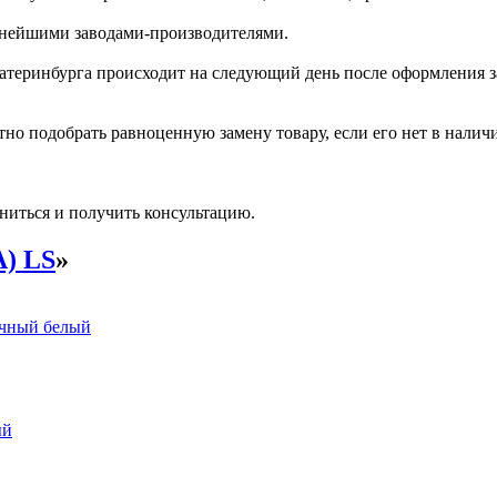
пнейшими заводами-производителями.
катеринбурга происходит на следующий день после оформления з
но подобрать равноценную замену товару, если его нет в налич
ниться и получить консультацию.
А) LS
»
очный белый
ый