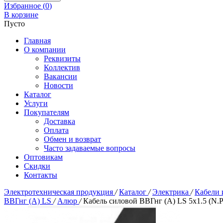
Избранное (
0
)
В корзине
Пусто
Главная
О компании
Реквизиты
Коллектив
Вакансии
Новости
Каталог
Услуги
Покупателям
Доставка
Оплата
Обмен и возврат
Часто задаваемые вопросы
Оптовикам
Скидки
Контакты
Электротехническая продукция
/
Каталог
/
Электрика
/
Кабели 
ВВГнг (А) LS
/
Алюр
/
Кабель силовой ВВГнг (А) LS 5х1.5 (N.