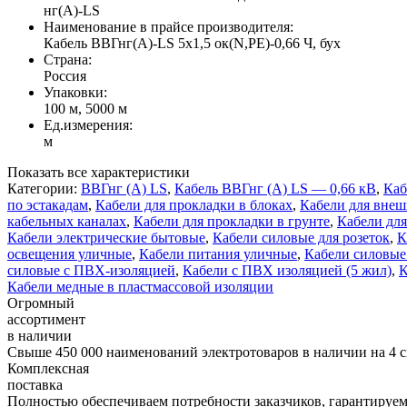
нг(A)-LS
Наименование в прайсе производителя:
Кабель ВВГнг(А)-LS 5х1,5 ок(N,PE)-0,66 Ч, бух
Страна:
Россия
Упаковки:
100 м, 5000 м
Ед.измерения:
м
Показать все характеристики
Категории:
ВВГнг (А) LS
,
Кабель ВВГнг (A) LS — 0,66 кВ
,
Каб
по эстакадам
,
Кабели для прокладки в блоках
,
Кабели для внеш
кабельных каналах
,
Кабели для прокладки в грунте
,
Кабели дл
Кабели электрические бытовые
,
Кабели силовые для розеток
,
К
освещения уличные
,
Кабели питания уличные
,
Кабели силовые
силовые с ПВХ-изоляцией
,
Кабели с ПВХ изоляцией (5 жил)
,
К
Кабели медные в пластмассовой изоляции
Огромный
ассортимент
в наличии
Свыше 450 000 наименований электротоваров в наличии на 4 с
Комплексная
поставка
Полностью обеспечиваем потребности заказчиков, гарантируем 