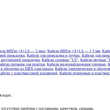
ель ВВГнг (A) LS — 5 жил
,
Кабель ВВГнг (A) LS — 1,5 мм
,
Кабе
ней прокладки
,
Кабели для прокладки в трубах
,
Кабели для прок
я внутренней прокладки
,
Кабели силовые "LS"
,
Кабели медные "
абели питания для розеток
,
Кабели видеонаблюдения уличные
,
К
 в оболочке из ПВХ пластиката
,
Кабели электрические в оболоч
абели с пластмассовой изоляцией
,
Кабели резиновые в пластма
кладах.
отсутствие проблем с поставками, качеством, сроками.