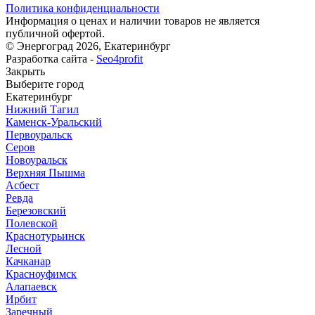
Политика конфиденциальности
Информация о ценах и наличии товаров не является
публичной офертой.
© Энергоград 2026, Екатеринбург
Разработка сайта -
Seo4profit
Закрыть
Выберите город
Екатеринбург
Нижний Тагил
Каменск-Уральский
Первоуральск
Серов
Новоуральск
Верхняя Пышма
Асбест
Ревда
Березовский
Полевской
Краснотурьинск
Лесной
Качканар
Красноуфимск
Алапаевск
Ирбит
Заречный