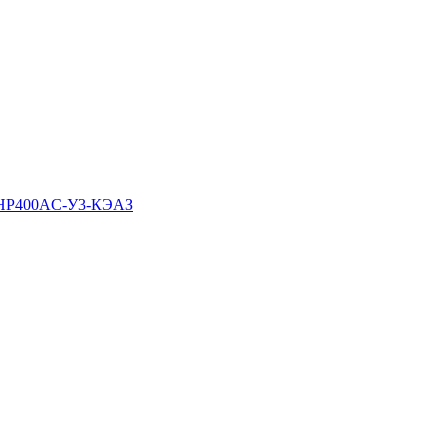
C-НР400AC-У3-КЭАЗ