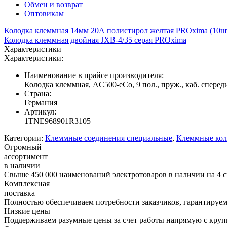
Обмен и возврат
Оптовикам
Колодка клеммная 14мм 20А полистирол желтая PROxima (10ш
Колодка клеммная двойная JXB-4/35 серая PROxima
Характеристики
Характеристики:
Наименование в прайсе производителя:
Колодка клеммная, AC500-eCo, 9 пол., пруж., каб. сперед
Страна:
Германия
Артикул:
1TNE968901R3105
Категории:
Клеммные соединения специальные
,
Клеммные кол
Огромный
ассортимент
в наличии
Свыше 450 000 наименований электротоваров в наличии на 4 с
Комплексная
поставка
Полностью обеспечиваем потребности заказчиков, гарантируем 
Низкие цены
Поддерживаем разумные цены за счет работы напрямую с кру