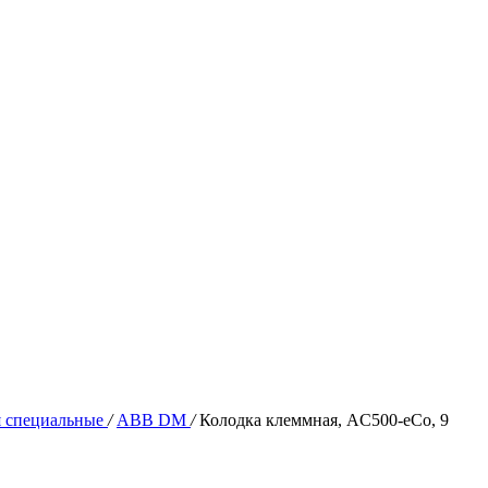
я специальные
/
ABB DM
/
Колодка клеммная, AC500-eCo, 9