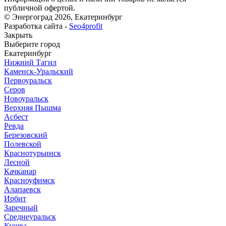
публичной офертой.
© Энергоград 2026, Екатеринбург
Разработка сайта -
Seo4profit
Закрыть
Выберите город
Екатеринбург
Нижний Тагил
Каменск-Уральский
Первоуральск
Серов
Новоуральск
Верхняя Пышма
Асбест
Ревда
Березовский
Полевской
Краснотурьинск
Лесной
Качканар
Красноуфимск
Алапаевск
Ирбит
Заречный
Среднеуральск
Кушва