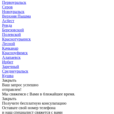
Первоуральск
Серов
Новоуральск
Верхняя Пышма
Асбест
Ревда
Березовский
Полевской
Краснотурьинск
Лесной
Качканар
Красноуфимск
Алапаевск
Ирбит
Заречный
Среднеуральск
Кушва
Закрыть
Ваш запрос успешно
отправлен!
Мы свяжемся с Вами в ближайшее время.
Закрыть
Получите бесплатную консультацию
Оставьте свой номер телефона
и наш специалист свяжется с вами