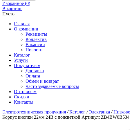
Избранное (
0
)
В корзине
Пусто
Главная
О компании
Реквизиты
Коллектив
Вакансии
Новости
Каталог
Услуги
Покупателям
Доставка
Оплата
Обмен и возврат
Часто задаваемые вопросы
Оптовикам
Скидки
Контакты
Электротехническая продукция
/
Каталог
/
Электрика
/
Низково
Корпус кнопки 22мм 24В с подсветкой Артикул: ZB4BW0B534