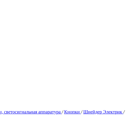
, светосигнальная аппаратура
/
Кнопки
/
Шнейдер Электрик
/