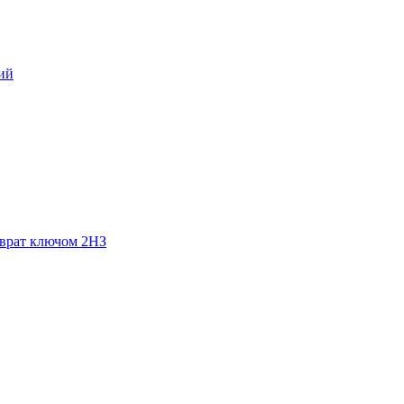
ий
зврат ключом 2НЗ