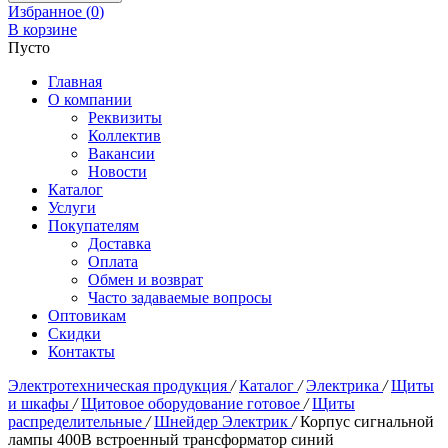
Избранное (
0
)
В корзине
Пусто
Главная
О компании
Реквизиты
Коллектив
Вакансии
Новости
Каталог
Услуги
Покупателям
Доставка
Оплата
Обмен и возврат
Часто задаваемые вопросы
Оптовикам
Скидки
Контакты
Электротехническая продукция
/
Каталог
/
Электрика
/
Щиты
и шкафы
/
Щитовое оборудование готовое
/
Щиты
распределительные
/
Шнейдер Электрик
/
Корпус сигнальной
лампы 400В встроенный трансформатор синий