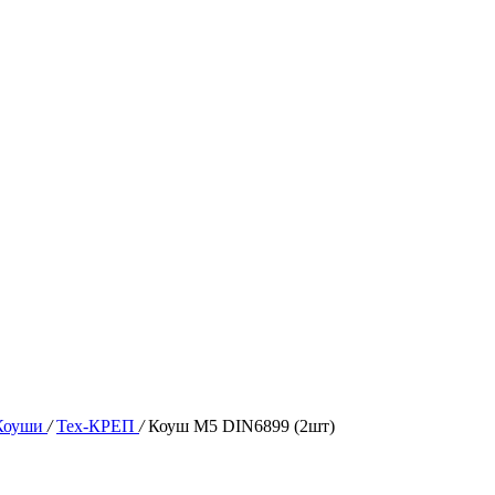
Коуши
/
Тех-КРЕП
/
Коуш М5 DIN6899 (2шт)