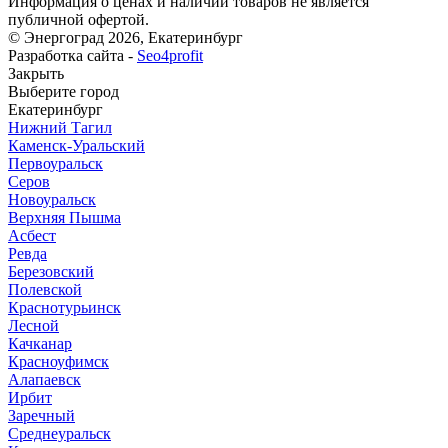
Информация о ценах и наличии товаров не является
публичной офертой.
© Энергоград 2026, Екатеринбург
Разработка сайта -
Seo4profit
Закрыть
Выберите город
Екатеринбург
Нижний Тагил
Каменск-Уральский
Первоуральск
Серов
Новоуральск
Верхняя Пышма
Асбест
Ревда
Березовский
Полевской
Краснотурьинск
Лесной
Качканар
Красноуфимск
Алапаевск
Ирбит
Заречный
Среднеуральск