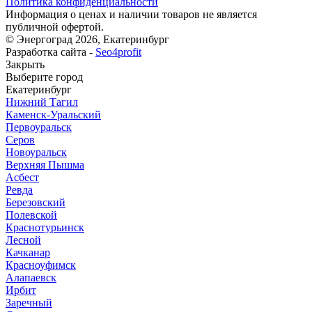
Политика конфиденциальности
Информация о ценах и наличии товаров не является
публичной офертой.
© Энергоград 2026, Екатеринбург
Разработка сайта -
Seo4profit
Закрыть
Выберите город
Екатеринбург
Нижний Тагил
Каменск-Уральский
Первоуральск
Серов
Новоуральск
Верхняя Пышма
Асбест
Ревда
Березовский
Полевской
Краснотурьинск
Лесной
Качканар
Красноуфимск
Алапаевск
Ирбит
Заречный