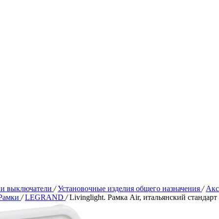
 и выключатели
/
Установочные изделия общего назначения
/
Акс
Рамки
/
LEGRAND
/
Livinglight. Рамка Air, итальянский стандар