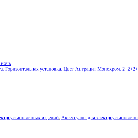
 ночь
та. Горизонтальная установка. Цвет Антрацит Монохром. 2+2+2+
лектроустановочных изделий
,
Аксессуары для электроустановочн