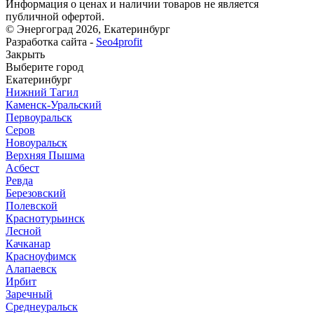
Информация о ценах и наличии товаров не является
публичной офертой.
© Энергоград 2026, Екатеринбург
Разработка сайта -
Seo4profit
Закрыть
Выберите город
Екатеринбург
Нижний Тагил
Каменск-Уральский
Первоуральск
Серов
Новоуральск
Верхняя Пышма
Асбест
Ревда
Березовский
Полевской
Краснотурьинск
Лесной
Качканар
Красноуфимск
Алапаевск
Ирбит
Заречный
Среднеуральск