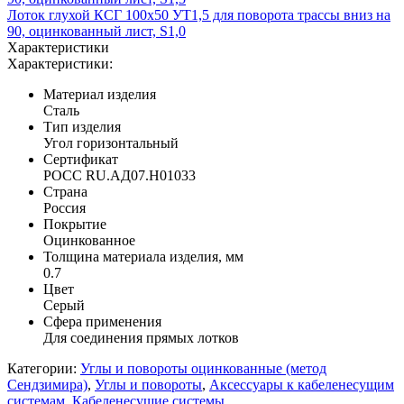
Лоток глухой КСГ 100х50 УТ1,5 для поворота трассы вниз на
90, оцинкованный лист, S1,0
Характеристики
Характеристики:
Материал изделия
Сталь
Тип изделия
Угол горизонтальный
Сертификат
POCC RU.АД07.H01033
Страна
Россия
Покрытие
Оцинкованное
Толщина материала изделия, мм
0.7
Цвет
Серый
Сфера применения
Для соединения прямых лотков
Категории:
Углы и повороты оцинкованные (метод
Сендзимира)
,
Углы и повороты
,
Аксессуары к кабеленесущим
системам
,
Кабеленесущие системы