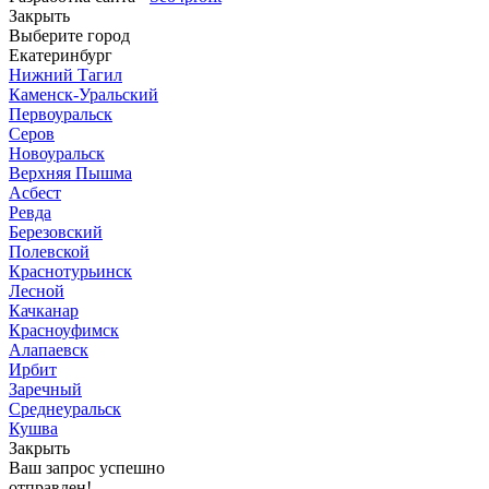
Закрыть
Выберите город
Екатеринбург
Нижний Тагил
Каменск-Уральский
Первоуральск
Серов
Новоуральск
Верхняя Пышма
Асбест
Ревда
Березовский
Полевской
Краснотурьинск
Лесной
Качканар
Красноуфимск
Алапаевск
Ирбит
Заречный
Среднеуральск
Кушва
Закрыть
Ваш запрос успешно
отправлен!