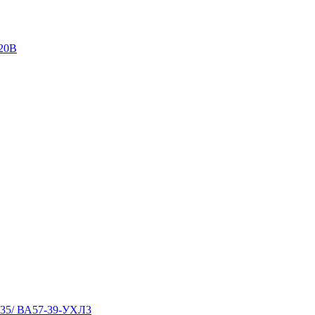
220В
-35/ ВА57-39-УХЛ3