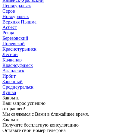
Каменск-Уральский
Первоуральск
Серов
Новоуральск
Верхняя Пышма
Асбест
Ревда
Березовский
Полевской
Краснотурьинск
Лесной
Качканар
Красноуфимск
Алапаевск
Ирбит
Заречный
Среднеуральск
Кушва
Закрыть
Ваш запрос успешно
отправлен!
Мы свяжемся с Вами в ближайшее время.
Закрыть
Получите бесплатную консультацию
Оставьте свой номер телефона