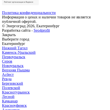
Политика конфиденциальности
Информация о ценах и наличии товаров не является
публичной офертой.
© Энергоград 2026, Екатеринбург
Разработка сайта -
Seo4profit
Закрыть
Выберите город
Екатеринбург
Нижний Тагил
Каменск-Уральский
Первоуральск
Серов
Новоуральск
Верхняя Пышма
Асбест
Ревда
Березовский
Полевской
Краснотурьинск
Лесной
Качканар
Красноуфимск
Алапаевск