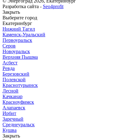
© Энергоград 2026, Екатеринбург
Разработка сайта -
Seo4profit
Закрыть
Выберите город
Екатеринбург
Нижний Тагил
Каменск-Уральский
Первоуральск
Серов
Новоуральск
Верхняя Пышма
Асбест
Ревда
Березовский
Полевской
Краснотурьинск
Лесной
Качканар
Красноуфимск
Алапаевск
Ирбит
Заречный
Среднеуральск
Кушва
Закрыть